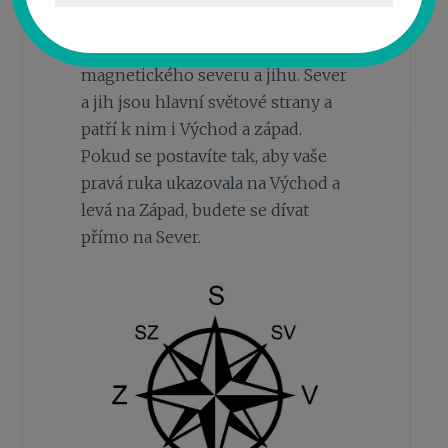
vlivem magnetického pole
Země natáčí ve směru
magnetického severu a jihu. Sever
a jih jsou hlavní světové strany a
patří k nim i Východ a západ.
Pokud se postavíte tak, aby vaše
pravá ruka ukazovala na Východ a
levá na Západ, budete se dívat
přímo na Sever.