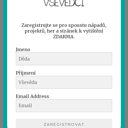
Zaregistrujte se pro spoustu nápadů,
projektů, her a stránek k vytištění
ZDARMA.
Jmeno
Přijmení
Aby byl pirát úspěšný musel dobře
navigovat mořem a oceány.
Email Address
V tom mu pomáhal kompas.
Kompas je instrument, který má
volně umístěnou magnetickou
ZAREGISTROVAT
střelku. Magnetická střelka se