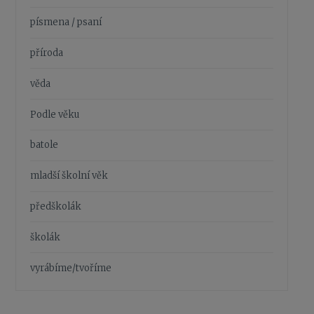
písmena / psaní
příroda
věda
Podle věku
batole
mladší školní věk
předškolák
školák
vyrábíme/tvoříme