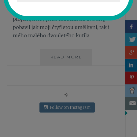
vytvořit krajinu pod hladinou oceánu byl
schválen s velkým nadšením. Krásný
projekt, který jsme rozdělili na dva dny,
pobavil jak moji čtyřletou umělkyni, tak i
mého malého dvouletého kutila.…
READ MORE
T
V
O
Ř
Í
M
E
P
Follow on Instagram
O
D
M
O