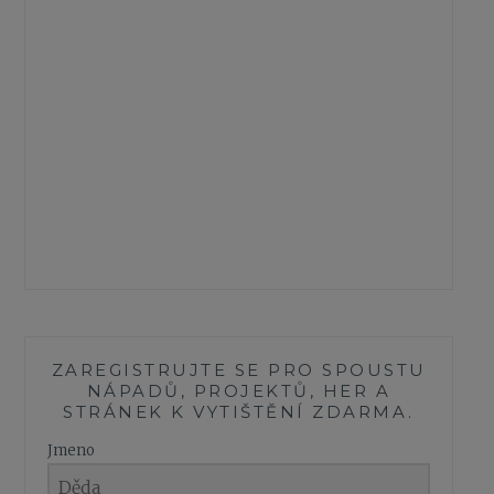
Ř
S
K
Ý
S
V
Ě
T
ZAREGISTRUJTE SE PRO SPOUSTU
NÁPADŮ, PROJEKTŮ, HER A
STRÁNEK K VYTIŠTĚNÍ ZDARMA.
Jmeno