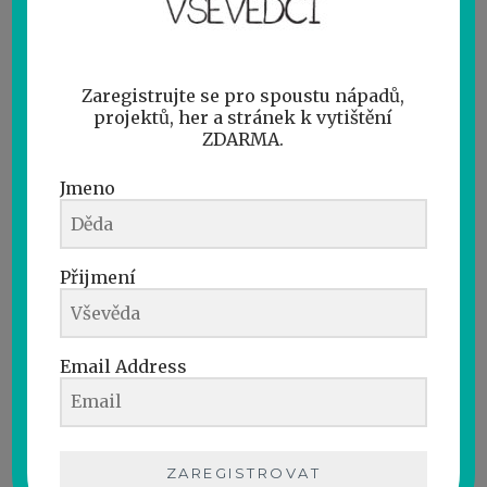
Tvoříme podmořský svět
24/05/2017
Zaregistrujte se pro spoustu nápadů,
projektů, her a stránek k vytištění
ZDARMA.
Jmeno
Přijmení
Email Address
Není vděčnějších témat na léto, než
podmořský svět. Obvzlášť když je u nás
doma v kurzu pohádka o jisté modré a
zapomnětlivé rybce. Není tedy divu, že návrh
ZAREGISTROVAT